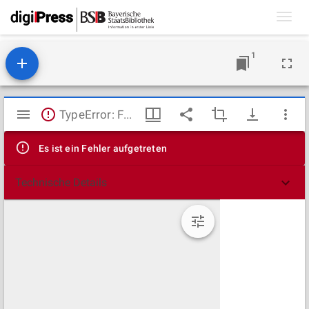
Toggl
navig
1
Mirador
TypeError: Failed to fetch
Viewer
Es ist ein Fehler aufgetreten
Technische Details