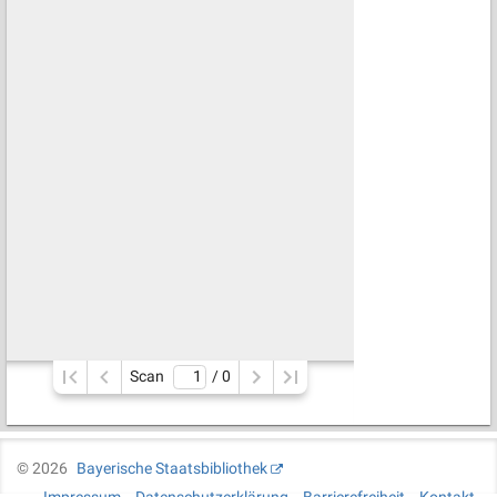
Scan
/ 
0
©
2026
Bayerische Staatsbibliothek
Impressum
Datenschutzerklärung
Barrierefreiheit
Kontakt