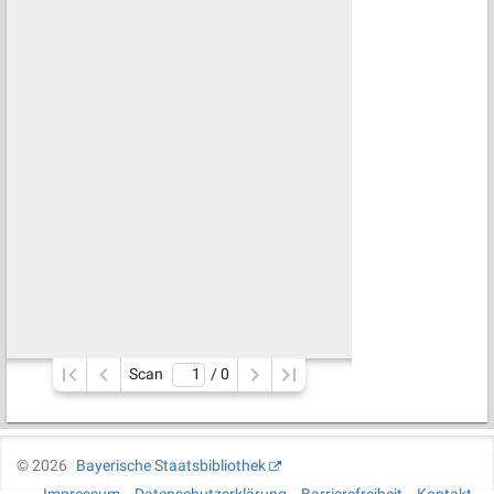
Scan
/ 
0
©
2026
Bayerische Staatsbibliothek
Impressum
Datenschutzerklärung
Barrierefreiheit
Kontakt