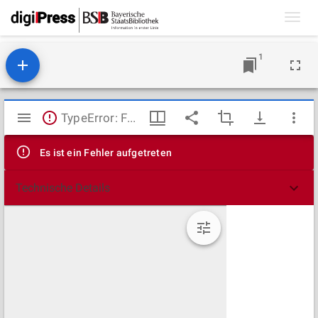
Toggl
navig
1
Mirador
TypeError: Failed to fetch
Viewer
Es ist ein Fehler aufgetreten
Technische Details