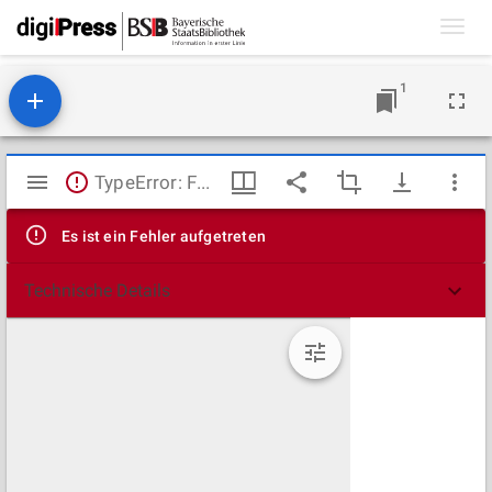
Toggl
navig
1
Mirador
TypeError: Failed to fetch
Viewer
Es ist ein Fehler aufgetreten
Technische Details