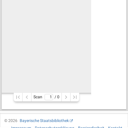
Scan
/ 
0
©
2026
Bayerische Staatsbibliothek
Impressum
Datenschutzerklärung
Barrierefreiheit
Kontakt