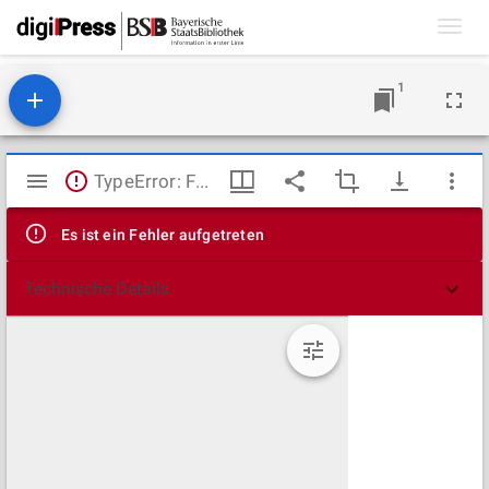
Toggl
navig
1
Mirador
TypeError: Failed to fetch
Viewer
Es ist ein Fehler aufgetreten
Technische Details