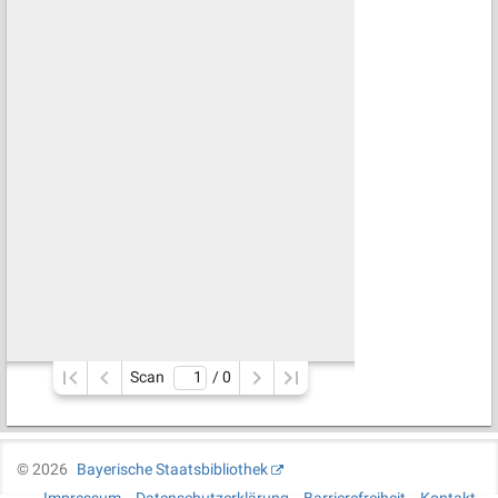
Scan
/ 
0
©
2026
Bayerische Staatsbibliothek
Impressum
Datenschutzerklärung
Barrierefreiheit
Kontakt