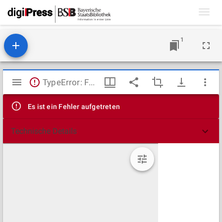
Toggl
navig
1
Mirador
TypeError: Failed to fetch
Viewer
Es ist ein Fehler aufgetreten
Technische Details