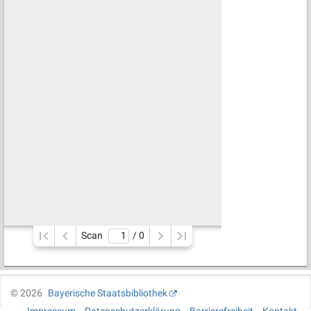
Scan
/ 
0
©
2026
Bayerische Staatsbibliothek
Impressum
Datenschutzerklärung
Barrierefreiheit
Kontakt