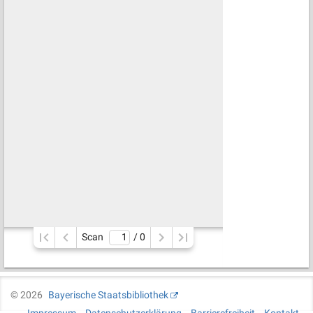
Scan
/ 
0
©
2026
Bayerische Staatsbibliothek
Impressum
Datenschutzerklärung
Barrierefreiheit
Kontakt