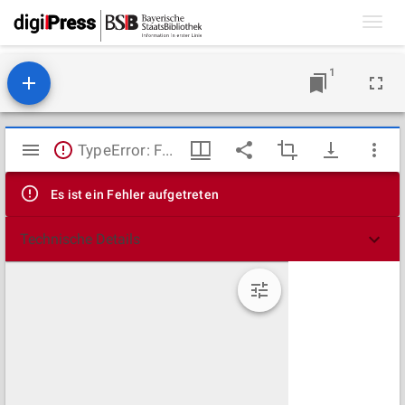
Toggl
navig
1
Mirador
TypeError: Failed to fetch
Viewer
Es ist ein Fehler aufgetreten
Technische Details