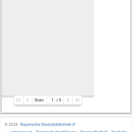
Scan
/ 
0
©
2026
Bayerische Staatsbibliothek
Impressum
Datenschutzerklärung
Barrierefreiheit
Kontakt