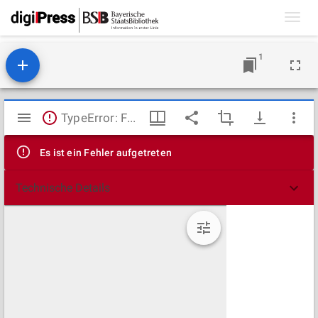
Toggl
navig
1
Mirador
TypeError: Failed to fetch
Viewer
Es ist ein Fehler aufgetreten
Technische Details