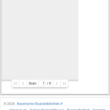
Scan
/ 
0
©
2026
Bayerische Staatsbibliothek
Impressum
Datenschutzerklärung
Barrierefreiheit
Kontakt