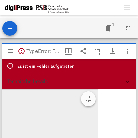
Toggl
navig
1
Mirador
TypeError: Failed to fetch
Viewer
Es ist ein Fehler aufgetreten
Technische Details