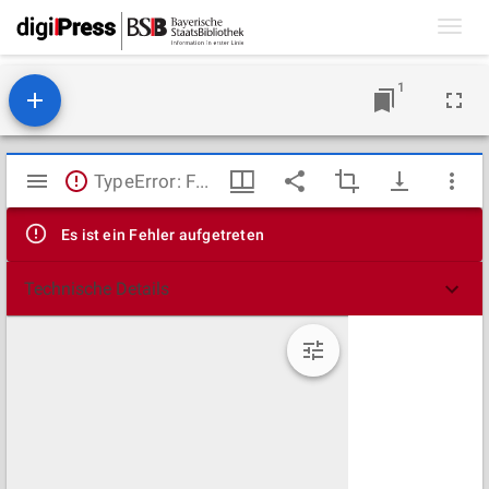
Toggl
navig
1
Mirador
TypeError: Failed to fetch
Viewer
Es ist ein Fehler aufgetreten
Technische Details