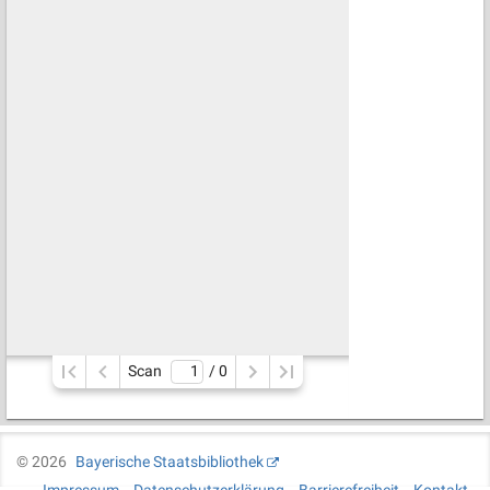
Scan
/ 
0
©
2026
Bayerische Staatsbibliothek
Impressum
Datenschutzerklärung
Barrierefreiheit
Kontakt