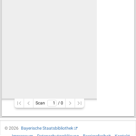
Scan
/ 
0
©
2026
Bayerische Staatsbibliothek
Impressum
Datenschutzerklärung
Barrierefreiheit
Kontakt