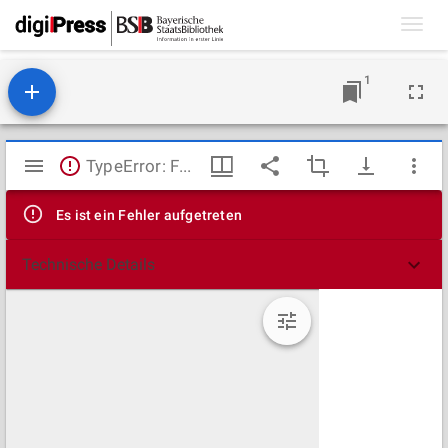
Toggl
navig
1
Mirador
TypeError: Failed to fetch
Viewer
Es ist ein Fehler aufgetreten
Technische Details