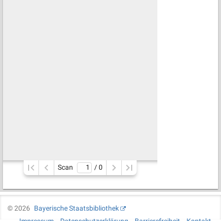
Scan
/ 
0
©
2026
Bayerische Staatsbibliothek
Impressum
Datenschutzerklärung
Barrierefreiheit
Kontakt