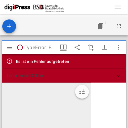
Toggl
navig
1
Mirador
TypeError: Failed to fetch
Viewer
Es ist ein Fehler aufgetreten
Technische Details