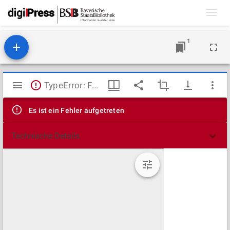
Toggl
navig
1
Mirador
TypeError: Failed to fetch
Viewer
Es ist ein Fehler aufgetreten
Technische Details