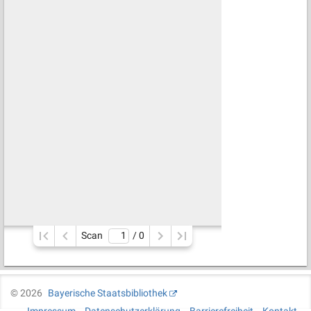
Scan
/ 
0
©
2026
Bayerische Staatsbibliothek
Impressum
Datenschutzerklärung
Barrierefreiheit
Kontakt