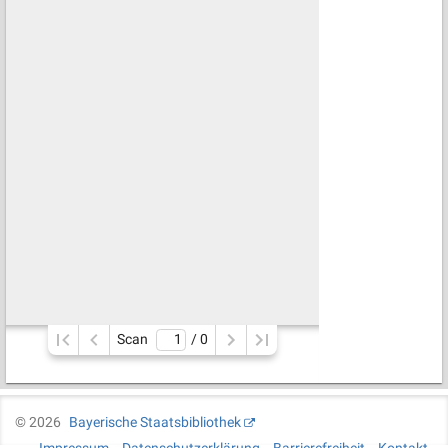
Scan
/ 
0
©
2026
Bayerische Staatsbibliothek
Impressum
Datenschutzerklärung
Barrierefreiheit
Kontakt