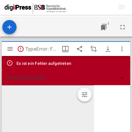
Toggl
navig
1
Mirador
TypeError: Failed to fetch
Viewer
Es ist ein Fehler aufgetreten
Technische Details