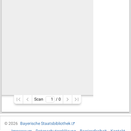
Scan
/ 
0
©
2026
Bayerische Staatsbibliothek
Impressum
Datenschutzerklärung
Barrierefreiheit
Kontakt