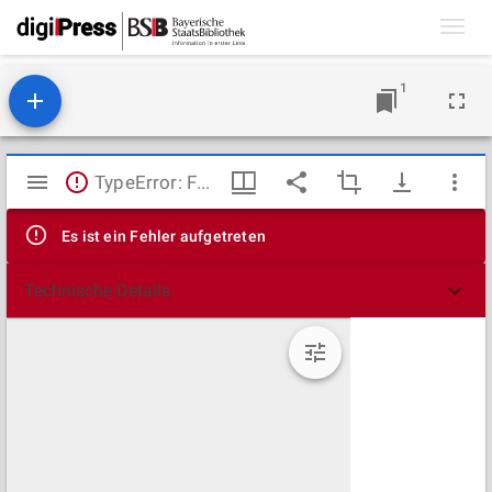
Toggl
navig
1
Mirador
TypeError: Failed to fetch
Viewer
Es ist ein Fehler aufgetreten
Technische Details