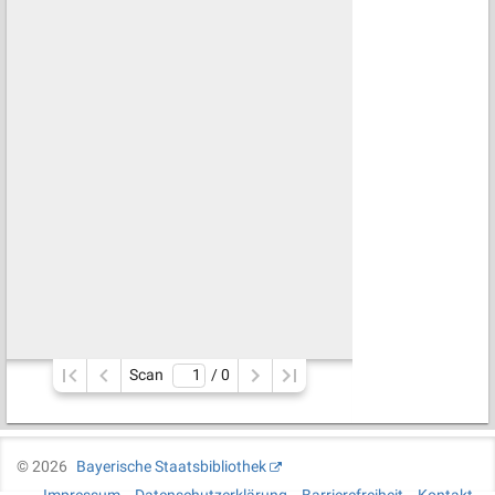
Scan
/ 
0
©
2026
Bayerische Staatsbibliothek
Impressum
Datenschutzerklärung
Barrierefreiheit
Kontakt