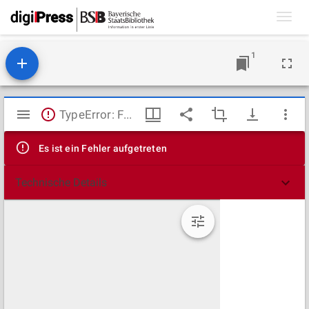
Toggl
navig
1
Mirador
TypeError: Failed to fetch
Viewer
Es ist ein Fehler aufgetreten
Technische Details