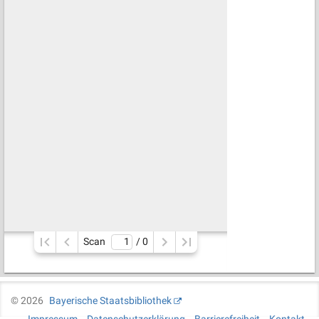
Scan
/ 
0
©
2026
Bayerische Staatsbibliothek
Impressum
Datenschutzerklärung
Barrierefreiheit
Kontakt