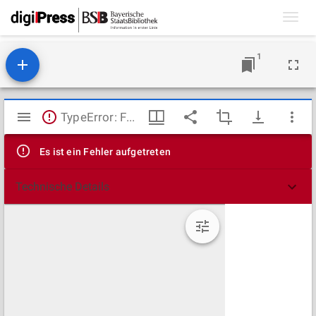
Toggl
navig
1
Mirador
TypeError: Failed to fetch
Viewer
Es ist ein Fehler aufgetreten
Technische Details