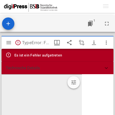
Toggl
navig
1
Mirador
TypeError: Failed to fetch
Viewer
Es ist ein Fehler aufgetreten
Technische Details