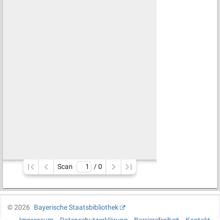
Scan
/ 
0
©
2026
Bayerische Staatsbibliothek
Impressum
Datenschutzerklärung
Barrierefreiheit
Kontakt