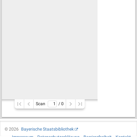
Scan
/ 
0
©
2026
Bayerische Staatsbibliothek
Impressum
Datenschutzerklärung
Barrierefreiheit
Kontakt