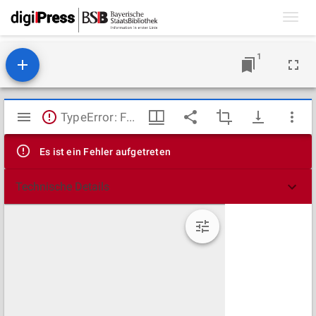
Toggl
navig
1
Mirador
TypeError: Failed to fetch
Viewer
Es ist ein Fehler aufgetreten
Technische Details