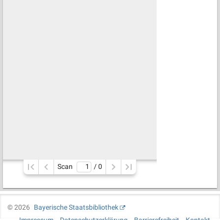
Scan
/ 
0
©
2026
Bayerische Staatsbibliothek
Impressum
Datenschutzerklärung
Barrierefreiheit
Kontakt