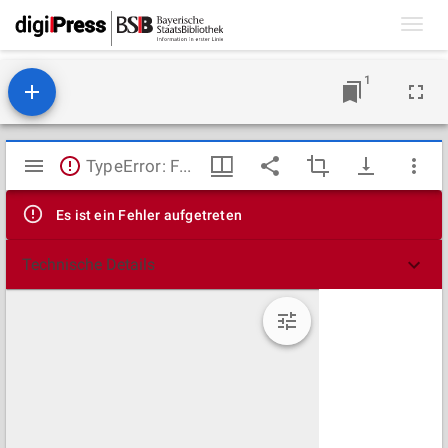
Toggl
navig
1
Mirador
TypeError: Failed to fetch
Viewer
Es ist ein Fehler aufgetreten
Technische Details