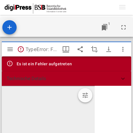
Toggl
navig
1
Mirador
TypeError: Failed to fetch
Viewer
Es ist ein Fehler aufgetreten
Technische Details