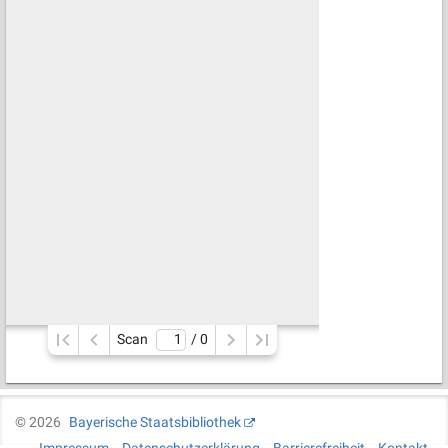
Scan
/ 
0
©
2026
Bayerische Staatsbibliothek
Impressum
Datenschutzerklärung
Barrierefreiheit
Kontakt