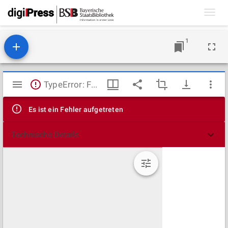
Toggl
navig
1
Mirador
TypeError: Failed to fetch
Viewer
Es ist ein Fehler aufgetreten
Technische Details