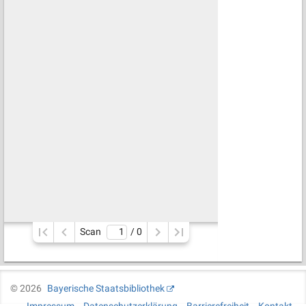
Scan
/ 
0
©
2026
Bayerische Staatsbibliothek
Impressum
Datenschutzerklärung
Barrierefreiheit
Kontakt