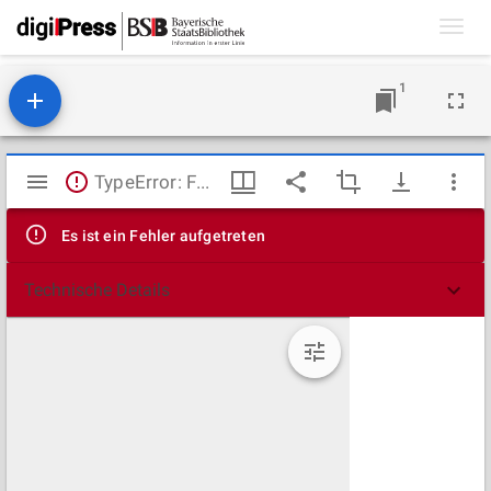
Toggl
navig
1
Mirador
TypeError: Failed to fetch
Viewer
Es ist ein Fehler aufgetreten
Technische Details