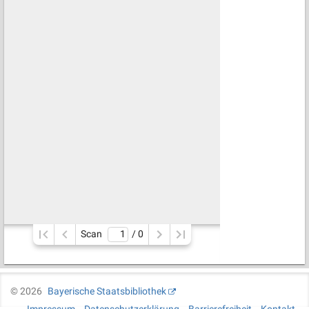
Scan
/ 
0
©
2026
Bayerische Staatsbibliothek
Impressum
Datenschutzerklärung
Barrierefreiheit
Kontakt