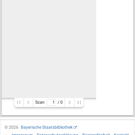
Scan
/ 
0
©
2026
Bayerische Staatsbibliothek
Impressum
Datenschutzerklärung
Barrierefreiheit
Kontakt