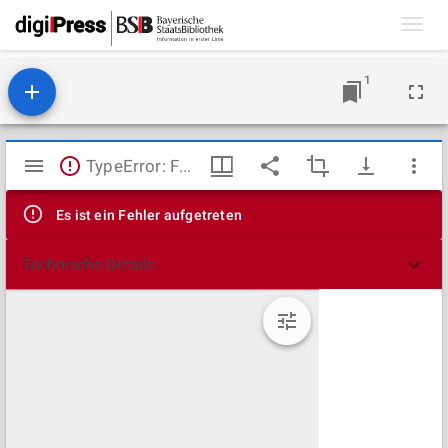
Toggl
navig
1
Mirador
TypeError: Failed to fetch
Viewer
Es ist ein Fehler aufgetreten
Technische Details