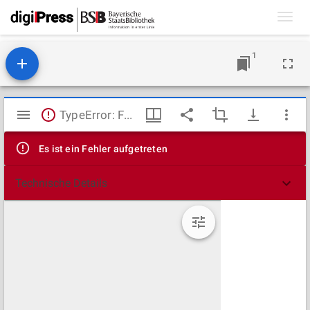
Toggl
navig
1
Mirador
TypeError: Failed to fetch
Viewer
Es ist ein Fehler aufgetreten
Technische Details