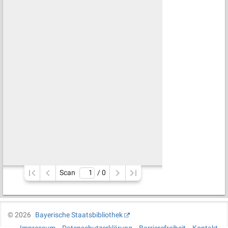
Scan
/ 
0
©
2026
Bayerische Staatsbibliothek
Impressum
Datenschutzerklärung
Barrierefreiheit
Kontakt