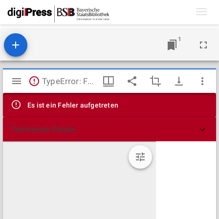
Toggl
navig
1
Mirador
TypeError: Failed to fetch
Viewer
Es ist ein Fehler aufgetreten
Technische Details