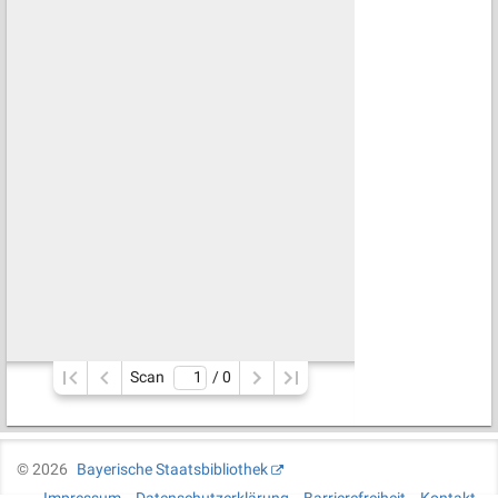
Scan
/ 
0
©
2026
Bayerische Staatsbibliothek
Impressum
Datenschutzerklärung
Barrierefreiheit
Kontakt