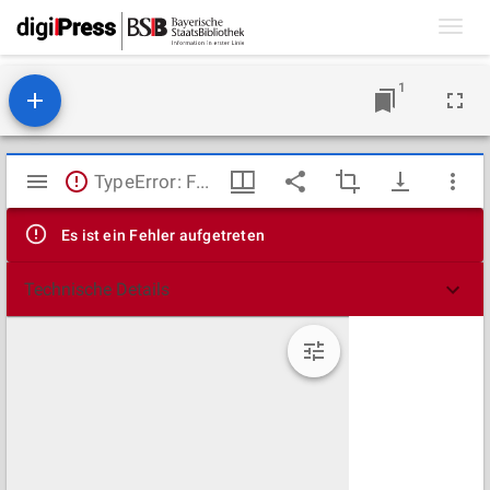
Toggl
navig
1
Mirador
TypeError: Failed to fetch
Viewer
Es ist ein Fehler aufgetreten
Technische Details