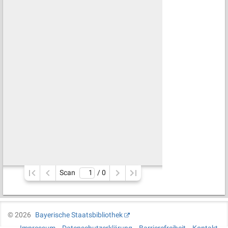
Scan
/ 
0
©
2026
Bayerische Staatsbibliothek
Impressum
Datenschutzerklärung
Barrierefreiheit
Kontakt