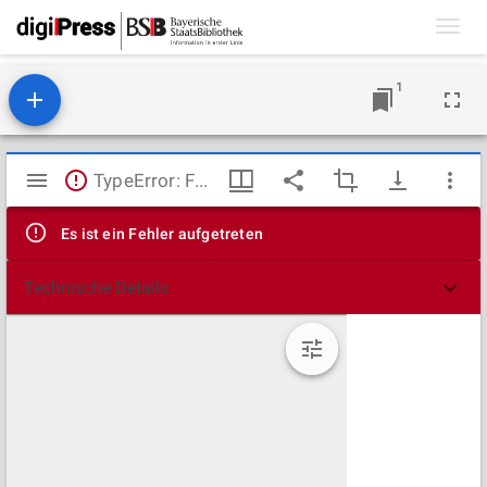
Toggl
navig
1
Mirador
TypeError: Failed to fetch
Viewer
Es ist ein Fehler aufgetreten
Technische Details