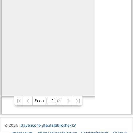
Scan
/ 
0
©
2026
Bayerische Staatsbibliothek
Impressum
Datenschutzerklärung
Barrierefreiheit
Kontakt