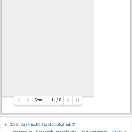
Scan
/ 
0
©
2026
Bayerische Staatsbibliothek
Impressum
Datenschutzerklärung
Barrierefreiheit
Kontakt