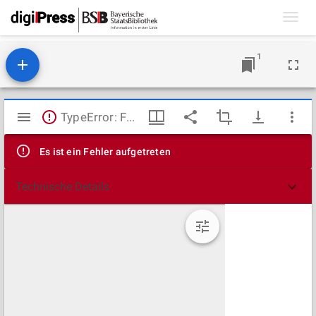
Toggl
navig
1
Mirador
TypeError: Failed to fetch
Viewer
Es ist ein Fehler aufgetreten
Technische Details