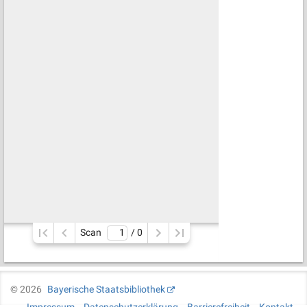
Scan
/ 
0
©
2026
Bayerische Staatsbibliothek
Impressum
Datenschutzerklärung
Barrierefreiheit
Kontakt