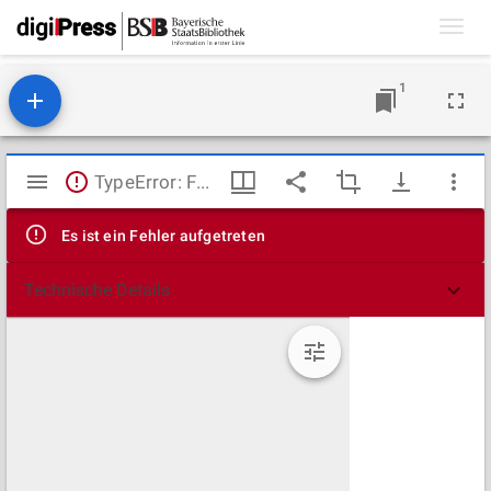
Toggl
navig
1
Mirador
TypeError: Failed to fetch
Viewer
Es ist ein Fehler aufgetreten
Technische Details