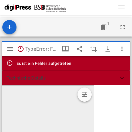
Toggl
navig
1
Mirador
TypeError: Failed to fetch
Viewer
Es ist ein Fehler aufgetreten
Technische Details