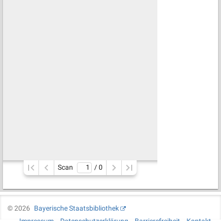
Scan
/ 
0
©
2026
Bayerische Staatsbibliothek
Impressum
Datenschutzerklärung
Barrierefreiheit
Kontakt