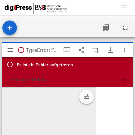
Toggl
navig
1
Mirador
TypeError: Failed to fetch
Viewer
Es ist ein Fehler aufgetreten
Technische Details