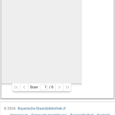
Scan
/ 
0
©
2026
Bayerische Staatsbibliothek
Impressum
Datenschutzerklärung
Barrierefreiheit
Kontakt