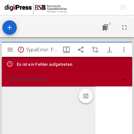
Toggl
navig
1
Mirador
TypeError: Failed to fetch
Viewer
Es ist ein Fehler aufgetreten
Technische Details