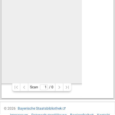
Scan
/ 
0
©
2026
Bayerische Staatsbibliothek
Impressum
Datenschutzerklärung
Barrierefreiheit
Kontakt