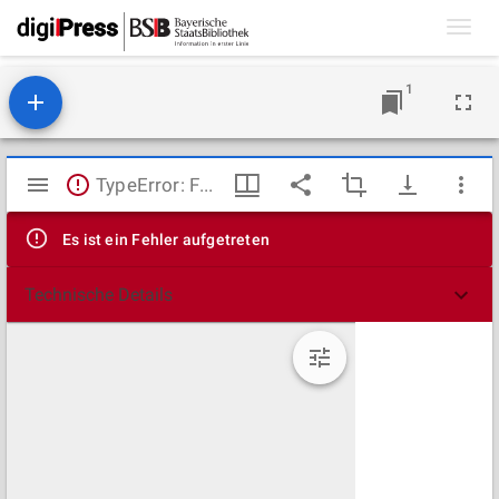
Toggl
navig
1
Mirador
TypeError: Failed to fetch
Viewer
Es ist ein Fehler aufgetreten
Technische Details