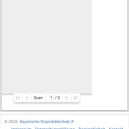
Scan
/ 
0
©
2026
Bayerische Staatsbibliothek
Impressum
Datenschutzerklärung
Barrierefreiheit
Kontakt