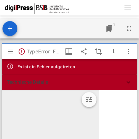
Toggl
navig
1
Mirador
TypeError: Failed to fetch
Viewer
Es ist ein Fehler aufgetreten
Technische Details