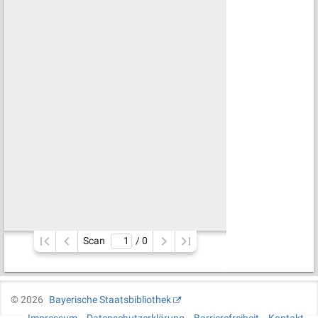
Scan
/ 
0
©
2026
Bayerische Staatsbibliothek
Impressum
Datenschutzerklärung
Barrierefreiheit
Kontakt