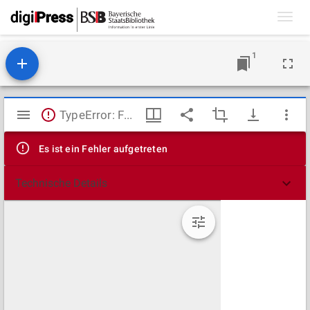
Toggl
navig
1
Mirador
TypeError: Failed to fetch
Viewer
Es ist ein Fehler aufgetreten
Technische Details