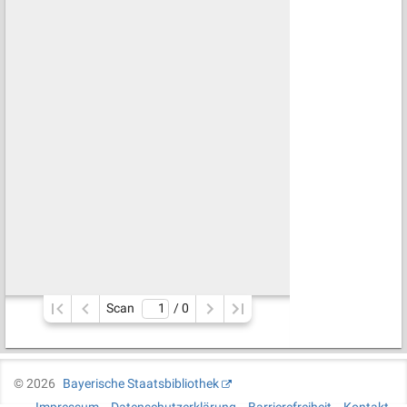
Scan
/ 
0
©
2026
Bayerische Staatsbibliothek
Impressum
Datenschutzerklärung
Barrierefreiheit
Kontakt