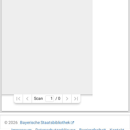
Scan
/ 
0
©
2026
Bayerische Staatsbibliothek
Impressum
Datenschutzerklärung
Barrierefreiheit
Kontakt