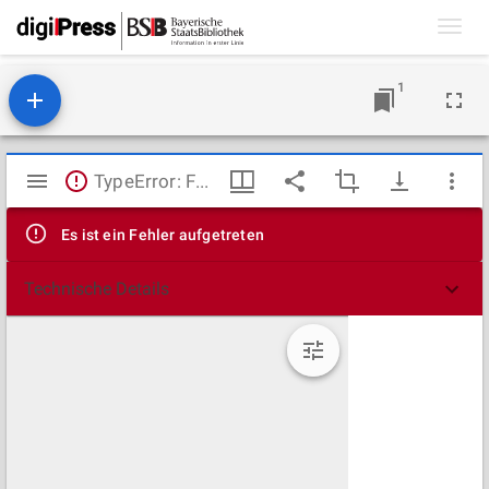
Toggl
navig
1
Mirador
TypeError: Failed to fetch
Viewer
Es ist ein Fehler aufgetreten
Technische Details