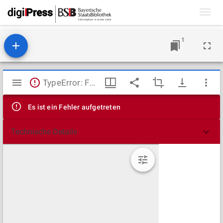
Toggl
navig
1
Mirador
TypeError: Failed to fetch
Viewer
Es ist ein Fehler aufgetreten
Technische Details