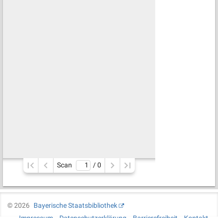
Scan
/ 
0
©
2026
Bayerische Staatsbibliothek
Impressum
Datenschutzerklärung
Barrierefreiheit
Kontakt