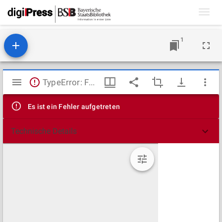
Toggl
navig
1
Mirador
TypeError: Failed to fetch
Viewer
Es ist ein Fehler aufgetreten
Technische Details