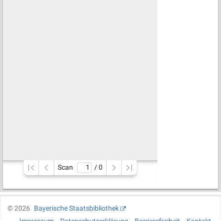
Scan
/ 
0
©
2026
Bayerische Staatsbibliothek
Impressum
Datenschutzerklärung
Barrierefreiheit
Kontakt