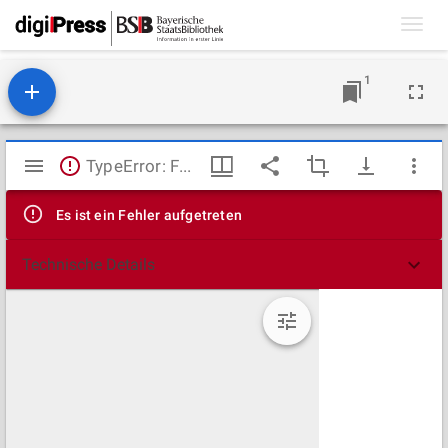
Toggl
navig
1
Mirador
TypeError: Failed to fetch
Viewer
Es ist ein Fehler aufgetreten
Technische Details