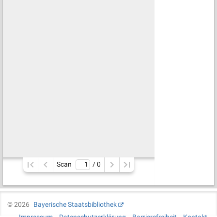
Scan
/ 
0
©
2026
Bayerische Staatsbibliothek
Impressum
Datenschutzerklärung
Barrierefreiheit
Kontakt