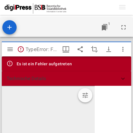
Toggl
navig
1
Mirador
TypeError: Failed to fetch
Viewer
Es ist ein Fehler aufgetreten
Technische Details