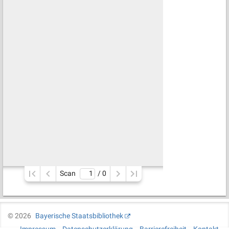
Scan
/ 
0
©
2026
Bayerische Staatsbibliothek
Impressum
Datenschutzerklärung
Barrierefreiheit
Kontakt