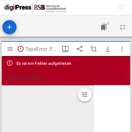
Toggl
navig
1
Mirador
TypeError: Failed to fetch
Viewer
Es ist ein Fehler aufgetreten
Technische Details