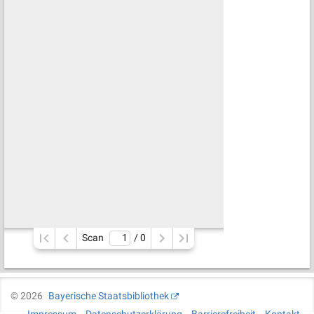
Scan
/ 
0
©
2026
Bayerische Staatsbibliothek
Impressum
Datenschutzerklärung
Barrierefreiheit
Kontakt