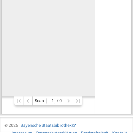
Scan
/ 
0
©
2026
Bayerische Staatsbibliothek
Impressum
Datenschutzerklärung
Barrierefreiheit
Kontakt