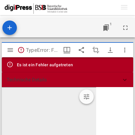
Toggl
navig
1
Mirador
TypeError: Failed to fetch
Viewer
Es ist ein Fehler aufgetreten
Technische Details