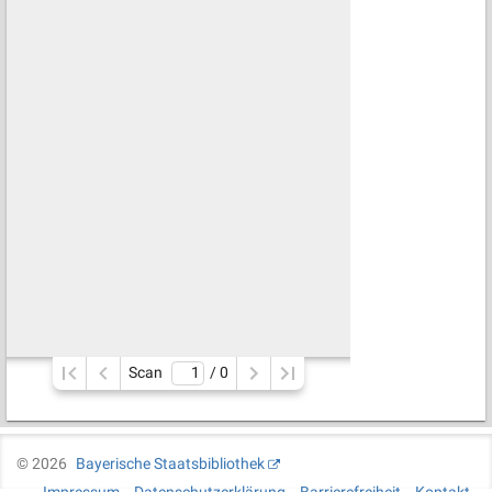
Scan
/ 
0
©
2026
Bayerische Staatsbibliothek
Impressum
Datenschutzerklärung
Barrierefreiheit
Kontakt