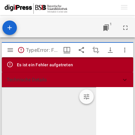
Toggl
navig
1
Mirador
TypeError: Failed to fetch
Viewer
Es ist ein Fehler aufgetreten
Technische Details