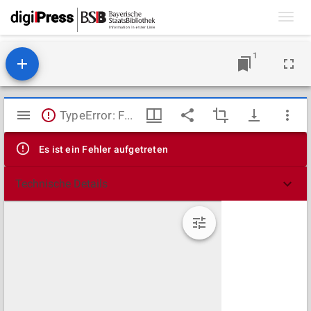
Toggl
navig
1
Mirador
TypeError: Failed to fetch
Viewer
Es ist ein Fehler aufgetreten
Technische Details