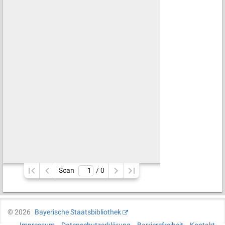
Scan
/ 
0
©
2026
Bayerische Staatsbibliothek
Impressum
Datenschutzerklärung
Barrierefreiheit
Kontakt