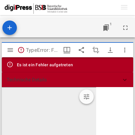
Toggl
navig
1
Mirador
TypeError: Failed to fetch
Viewer
Es ist ein Fehler aufgetreten
Technische Details