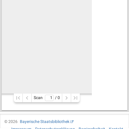
Scan
/ 
0
©
2026
Bayerische Staatsbibliothek
Impressum
Datenschutzerklärung
Barrierefreiheit
Kontakt