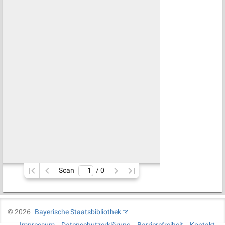
Scan
/ 
0
©
2026
Bayerische Staatsbibliothek
Impressum
Datenschutzerklärung
Barrierefreiheit
Kontakt