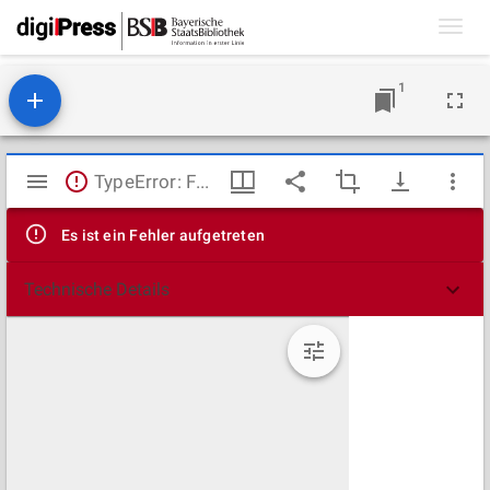
Toggl
navig
1
Mirador
TypeError: Failed to fetch
Viewer
Es ist ein Fehler aufgetreten
Technische Details