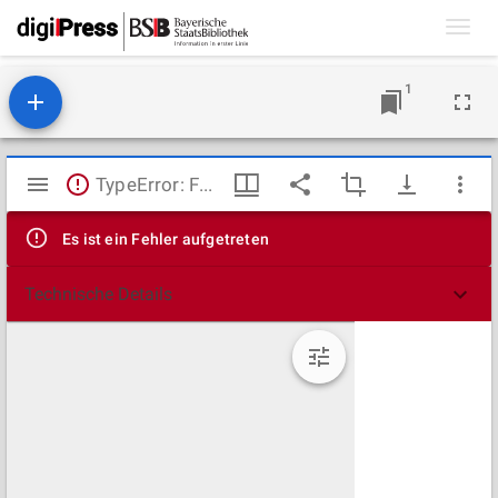
Toggl
navig
1
Mirador
TypeError: Failed to fetch
Viewer
Es ist ein Fehler aufgetreten
Technische Details