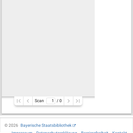
Scan
/ 
0
©
2026
Bayerische Staatsbibliothek
Impressum
Datenschutzerklärung
Barrierefreiheit
Kontakt