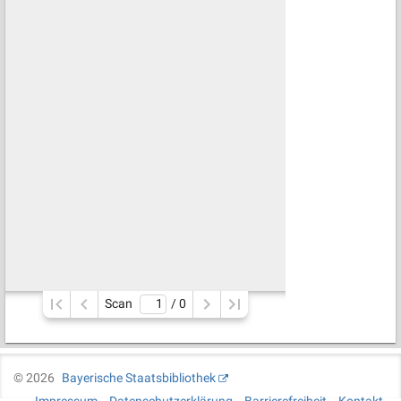
Scan
/ 
0
©
2026
Bayerische Staatsbibliothek
Impressum
Datenschutzerklärung
Barrierefreiheit
Kontakt