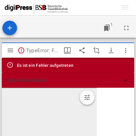
Toggl
navig
1
Mirador
TypeError: Failed to fetch
Viewer
Es ist ein Fehler aufgetreten
Technische Details