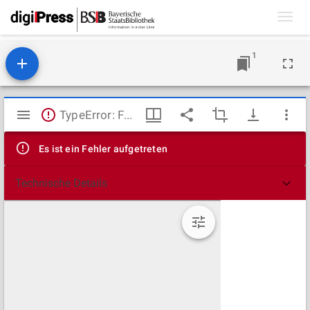
Toggl
navig
1
Mirador
TypeError: Failed to fetch
Viewer
Es ist ein Fehler aufgetreten
Technische Details