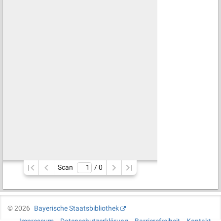
Scan
/ 
0
©
2026
Bayerische Staatsbibliothek
Impressum
Datenschutzerklärung
Barrierefreiheit
Kontakt