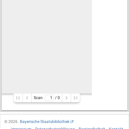
Scan
/ 
0
©
2026
Bayerische Staatsbibliothek
Impressum
Datenschutzerklärung
Barrierefreiheit
Kontakt