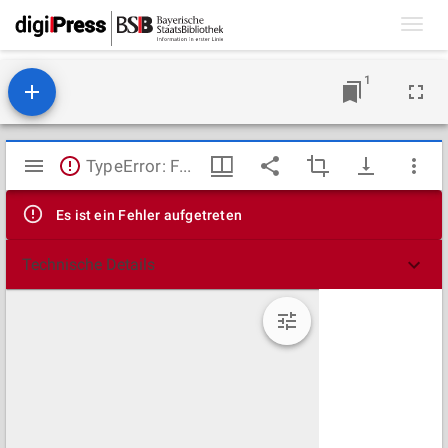
Toggl
navig
1
Mirador
TypeError: Failed to fetch
Viewer
Es ist ein Fehler aufgetreten
Technische Details